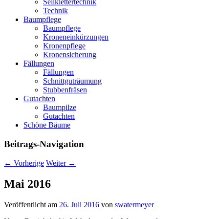
Seilklettertechnik
Technik
Baumpflege
Baumpflege
Kroneneinkürzungen
Kronenpflege
Kronensicherung
Fällungen
Fällungen
Schnittguträumung
Stubbenfräsen
Gutachten
Baumpilze
Gutachten
Schöne Bäume
Beitrags-Navigation
←
Vorherige
Weiter
→
Mai 2016
Veröffentlicht am
26. Juli 2016
von
swatermeyer