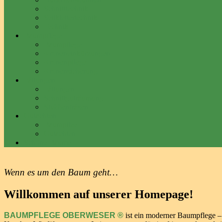
Schnitttechnik
Seilklettertechnik
Technik
Baumpflege
Baumpflege
Kroneneinkürzungen
Kronenpflege
Kronensicherung
Fällungen
Fällungen
Schnittguträumung
Stubbenfräsen
Gutachten
Baumpilze
Gutachten
Schöne Bäume
Wenn es um den Baum geht…
Willkommen auf unserer Homepage!
BAUMPFLEGE OBERWESER ®
ist ein moderner Baumpflege – F