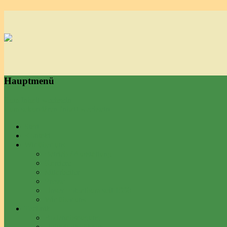
Hauptmenü
Zum Inhalt wechseln
Zum sekundären Inhalt wechseln
Start
Kontakt
Wir über uns
Betrieb / Ausstattung
Karriere
Mitarbeiter
Presse
Unser Fotoalbum seit 1990
Wir über uns
Technik
Bodenabsaugung
Hubarbeitsbühnen