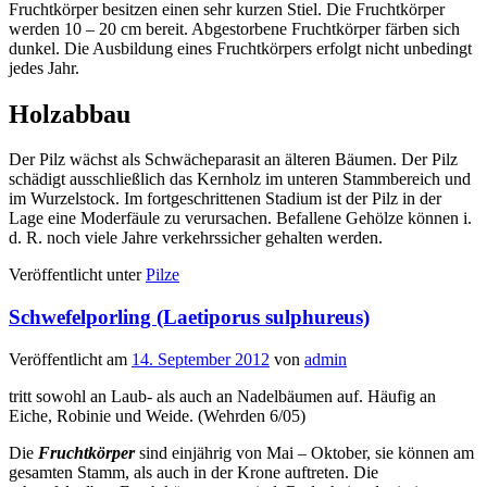
Fruchtkörper besitzen einen sehr kurzen Stiel. Die Fruchtkörper
werden 10 – 20 cm bereit. Abgestorbene Fruchtkörper färben sich
dunkel. Die Ausbildung eines Fruchtkörpers erfolgt nicht unbedingt
jedes Jahr.
Holzabbau
Der Pilz wächst als Schwächeparasit an älteren Bäumen. Der Pilz
schädigt ausschließlich das Kernholz im unteren Stammbereich und
im Wurzelstock. Im fortgeschrittenen Stadium ist der Pilz in der
Lage eine Moderfäule zu verursachen. Befallene Gehölze können i.
d. R. noch viele Jahre verkehrssicher gehalten werden.
Veröffentlicht unter
Pilze
Schwefelporling (Laetiporus sulphureus)
Veröffentlicht am
14. September 2012
von
admin
tritt sowohl an Laub- als auch an Nadelbäumen auf. Häufig an
Eiche, Robinie und Weide. (Wehrden 6/05)
Die
Fruchtkörper
sind einjährig von Mai – Oktober, sie können am
gesamten Stamm, als auch in der Krone auftreten. Die