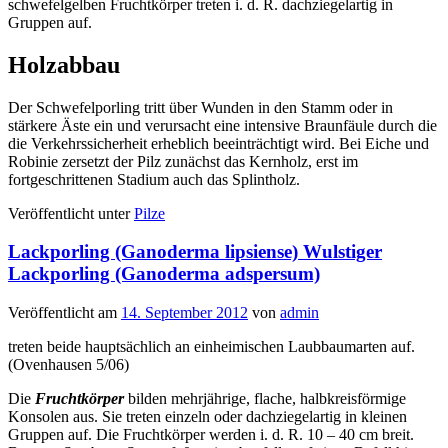
schwefelgelben Fruchtkörper treten i. d. R. dachziegelartig in
Gruppen auf.
Holzabbau
Der Schwefelporling tritt über Wunden in den Stamm oder in
stärkere Äste ein und verursacht eine intensive Braunfäule durch die
die Verkehrssicherheit erheblich beeinträchtigt wird. Bei Eiche und
Robinie zersetzt der Pilz zunächst das Kernholz, erst im
fortgeschrittenen Stadium auch das Splintholz.
Veröffentlicht unter
Pilze
Lackporling (Ganoderma lipsiense) Wulstiger
Lackporling (Ganoderma adspersum)
Veröffentlicht am
14. September 2012
von
admin
treten beide hauptsächlich an einheimischen Laubbaumarten auf.
(Ovenhausen 5/06)
Die
Fruchtkörper
bilden mehrjährige, flache, halbkreisförmige
Konsolen aus. Sie treten einzeln oder dachziegelartig in kleinen
Gruppen auf. Die Fruchtkörper werden i. d. R. 10 – 40 cm breit.