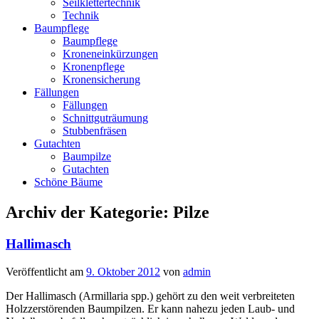
Seilklettertechnik
Technik
Baumpflege
Baumpflege
Kroneneinkürzungen
Kronenpflege
Kronensicherung
Fällungen
Fällungen
Schnittguträumung
Stubbenfräsen
Gutachten
Baumpilze
Gutachten
Schöne Bäume
Archiv der Kategorie:
Pilze
Hallimasch
Veröffentlicht am
9. Oktober 2012
von
admin
Der Hallimasch (Armillaria spp.) gehört zu den weit verbreiteten
Holzzerstörenden Baumpilzen. Er kann nahezu jeden Laub- und