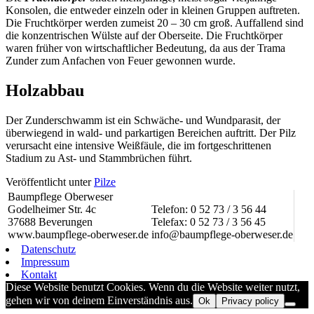
Konsolen, die entweder einzeln oder in kleinen Gruppen auftreten.
Die Fruchtkörper werden zumeist 20 – 30 cm groß. Auffallend sind
die konzentrischen Wülste auf der Oberseite. Die Fruchtkörper
waren früher von wirtschaftlicher Bedeutung, da aus der Trama
Zunder zum Anfachen von Feuer gewonnen wurde.
Holzabbau
Der Zunderschwamm ist ein Schwäche- und Wundparasit, der
überwiegend in wald- und parkartigen Bereichen auftritt. Der Pilz
verursacht eine intensive Weißfäule, die im fortgeschrittenen
Stadium zu Ast- und Stammbrüchen führt.
Veröffentlicht unter
Pilze
Baumpflege Oberweser
Godelheimer Str. 4c
Telefon: 0 52 73 / 3 56 44
37688 Beverungen
Telefax: 0 52 73 / 3 56 45
www.baumpflege-oberweser.de
info@baumpflege-oberweser.de
Datenschutz
Impressum
Kontakt
Diese Website benutzt Cookies. Wenn du die Website weiter nutzt,
gehen wir von deinem Einverständnis aus.
Ok
Privacy policy