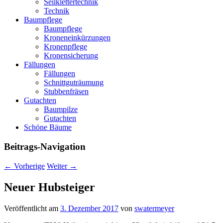
Seilklettertechnik
Technik
Baumpflege
Baumpflege
Kroneneinkürzungen
Kronenpflege
Kronensicherung
Fällungen
Fällungen
Schnittguträumung
Stubbenfräsen
Gutachten
Baumpilze
Gutachten
Schöne Bäume
Beitrags-Navigation
←
Vorherige
Weiter
→
Neuer Hubsteiger
Veröffentlicht am
3. Dezember 2017
von
swatermeyer