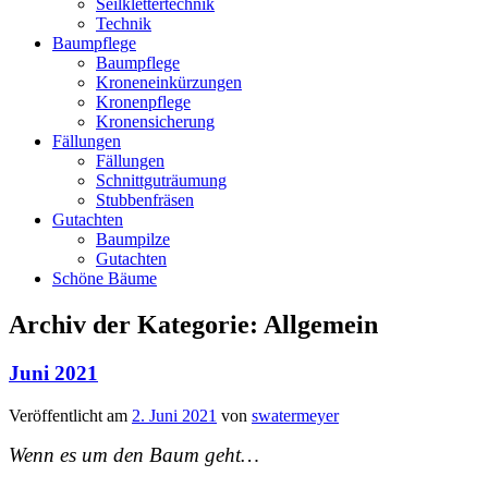
Seilklettertechnik
Technik
Baumpflege
Baumpflege
Kroneneinkürzungen
Kronenpflege
Kronensicherung
Fällungen
Fällungen
Schnittguträumung
Stubbenfräsen
Gutachten
Baumpilze
Gutachten
Schöne Bäume
Archiv der Kategorie:
Allgemein
Juni 2021
Veröffentlicht am
2. Juni 2021
von
swatermeyer
Wenn es um den Baum geht…