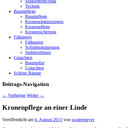
Seilklettertechnik
Technik
Baumpflege
Baumpflege
Kroneneinkürzungen
Kronenpflege
Kronensicherung
Fällungen
Fällungen
Schnittguträumung
Stubbenfräsen
Gutachten
Baumpilze
Gutachten
Schöne Bäume
Beitrags-Navigation
←
Vorherige
Weiter
→
Kronenpflege an einer Linde
Veröffentlicht am
6. August 2015
von
swatermeyer